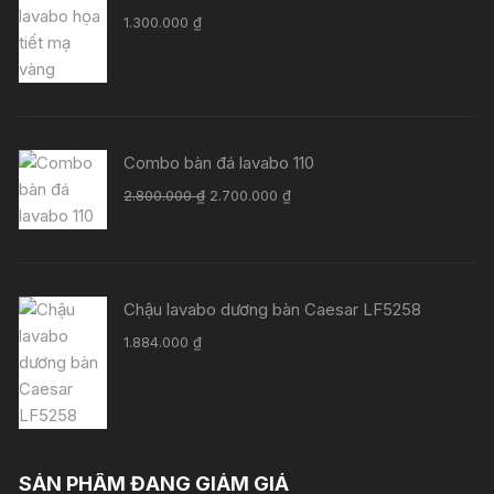
1.300.000
₫
Combo bàn đá lavabo 110
Giá
Giá
2.800.000
₫
2.700.000
₫
gốc
hiện
là:
tại
2.800.000 ₫.
là:
2.700.000 ₫.
Chậu lavabo dương bàn Caesar LF5258
1.884.000
₫
SẢN PHẨM ĐANG GIẢM GIÁ