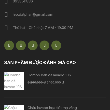
0938511886
leo.datphan@gmail.com
Thứ hai - Chủ nhật 7 AM - 19:00 PM
SẢN PHẨM ĐƯỢC ĐÁNH GIÁ CAO
Combo bàn đá lavabo 106
Giá
Giá
2.260.000
₫
2.160.000
₫
gốc
hiện
là:
tại
2.260.000 ₫.
là:
2.160.000 ₫.
Chậu lavabo họa tiết mạ vàng