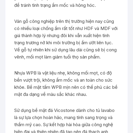
để tránh tình trạng ẩm mốc và hỏng hóc.
Ván gỗ công nghiệp trên thị trường hiện nay cũng
có nhiều loại chống ẩm rất tốt như HDF và MDF với
giá thành hợp lý nhưng đôi khi vẫn xuất hiện tình
trạng trương nở khi môi trường bị ẩm ướt liên tục.
Về gỗ tự nhiên khi sử dụng lâu dài cũng sẽ bị cong
vênh, mối mọt làm giảm tuổi thọ sản phẩm.
Nhựa WPB là vật liệu nhẹ, không mối mọt, có độ
bền vượt trội, không ẩm mốc và an toàn cho sức
khỏe. Bề mặt tấm WPB mịn nên có thể phủ các bề
mặt đa dạng về màu sắc khác nhau.
Sử dụng bề mặt đá Vicostone dành cho tủ lavabo
là sự lựa chọn hoàn hảo, mang tính sang trọng và
thẩm mỹ cao. Sự kết hợp hài hòa giữa công nghệ
hiện đại và thiên nhiên đã tạo nên đá thạch anh