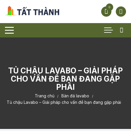
Chuyển
0
tới
nội
dung
TỦ CHẬU LAVABO – GIẢI PHÁP
CHO VẤN ĐỀ BẠN ĐANG GẶP
PHẢI
Trang chủ
Bàn đá lavabo
Tủ chậu Lavabo – Giải pháp cho vấn đề bạn đang gặp phải