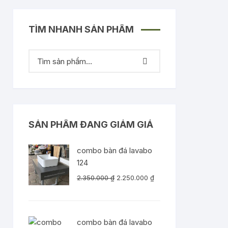
TÌM NHANH SẢN PHẨM
SẢN PHẨM ĐANG GIẢM GIÁ
combo bàn đá lavabo
124
Giá
Giá
2.350.000
₫
2.250.000
₫
gốc
hiện
là:
tại
2.350.000 ₫.
là:
combo bàn đá lavabo
2.250.000 ₫.