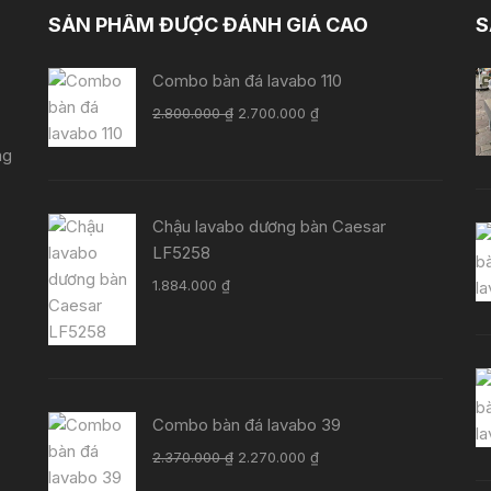
SẢN PHẨM ĐƯỢC ĐÁNH GIÁ CAO
S
Combo bàn đá lavabo 110
Giá
Giá
2.800.000
₫
2.700.000
₫
gốc
hiện
ng
là:
tại
2.800.000 ₫.
là:
2.700.000 ₫.
Chậu lavabo dương bàn Caesar
LF5258
1.884.000
₫
Combo bàn đá lavabo 39
Giá
Giá
2.370.000
₫
2.270.000
₫
gốc
hiện