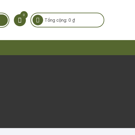
0
Tổng cộng:
0
₫