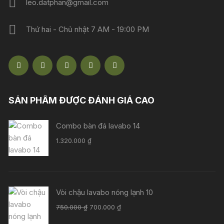
leo.datphan@gmail.com
Thứ hai - Chủ nhật 7 AM - 19:00 PM
SẢN PHẨM ĐƯỢC ĐÁNH GIÁ CAO
Combo bàn đá lavabo 14
1.320.000
₫
Vòi chậu lavabo nóng lạnh 10
Giá
Giá
750.000
₫
700.000
₫
gốc
hiện