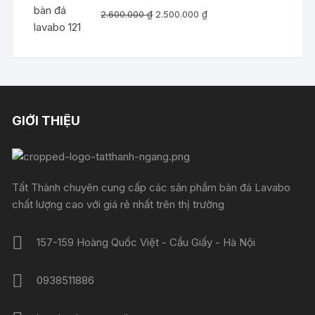
Giá
Giá
2.600.000
₫
2.500.000
₫
gốc
hiện
là:
tại
2.600.000 ₫.
là:
2.500.000 ₫.
GIỚI THIỆU
Tất Thành chuyên cung cấp các sản phẩm bàn đá Lavabo
chất lượng cao với giá rẻ nhất trên thị trường
157-159 Hoàng Quốc Việt - Cầu Giấy - Hà Nội
0938511886