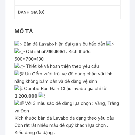
ĐÁNH GIÁ (0)
MÔ TẢ
Bàn đá 𝐋𝐚𝐯𝐚𝐛𝐨 hiện đại giá siêu hấp dẫn
𝐆𝐢𝐚́ 𝐜𝐡𝐢̉ 𝐭𝐮̛̀ 𝟓𝟵𝟎.𝟎𝟎𝟎đ . Kích thước
500*700*130
Thiết kế và hoàn thiện theo yêu cầu
Ưu điểm vượt trội về độ cứng chắc với tính
năng không bám bẩn và dễ dàng vệ sinh
Combo Bàn Đá + Chậu lavabo giá chỉ từ
𝟭.2𝟬𝟬.𝟬𝟬𝟬
Với 3 màu sắc dễ dàng lựa chọn : Vàng, Trắng
và Đen
Kích thước bàn đá Lavabo đa dạng theo yêu cầu .
Còn rất rất nhiều mẫu để quý khách lựa chọn .
Kiểu dáng đa dạng :