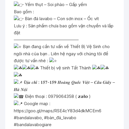
Yếm thụt – Soi phào – Gấp yếm
Bao gồm :
Bàn đá lavabo – Con sơn inox – Ốc vít
Lưu ý : Sản phẩm chưa bao gồm vận chuyển và lắp
đặt
———————————————
Bạn đang cần tư vấn về Thiết Bị Vệ Sinh cho
ngôi nhà của bạn . Liên hệ ngay với chúng tôi để
được tư vấn nhé :
Thiết bị vệ sinh Tất Thành
Đ𝒊̣𝒂 𝒄𝒉𝒊̉ : 𝟏𝟓𝟕-𝟏𝟓𝟗 𝑯𝒐𝒂̀𝒏𝒈 𝑸𝒖𝒐̂́𝒄 𝑽𝒊𝒆̣̂𝒕 – 𝑪𝒂̂̀𝒖 𝑮𝒊𝒂̂́𝒚 –
𝑯𝒂̀ 𝑵𝒐̣̂𝒊
Điện thoại : 0979064358 ( 𝘇𝗮𝗹𝗼 )
Google map :
https://goo.gl/maps/RSE4cY83d4dkMCEm6
#bandalavabo
,
#bàn_đá_lavabo
#bandalavabogiare