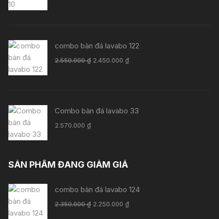
là:
tại
750.000 ₫.
là:
700.000 ₫.
combo bàn đá lavabo 122
Giá
Giá
2.550.000
₫
2.450.000
₫
gốc
hiện
là:
tại
2.550.000 ₫.
là:
2.450.000 ₫.
Combo bàn đá lavabo 33
2.570.000
₫
SẢN PHẨM ĐANG GIẢM GIÁ
combo bàn đá lavabo 124
Giá
Giá
2.350.000
₫
2.250.000
₫
gốc
hiện