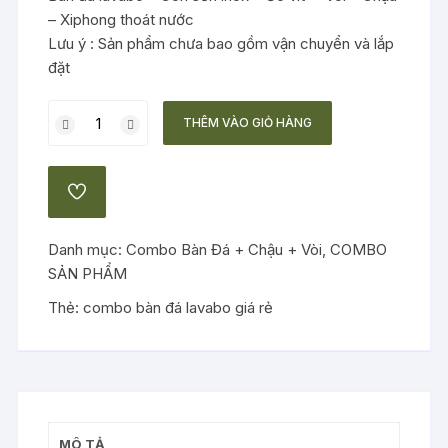
– Xiphong thoát nước
Lưu ý : Sản phẩm chưa bao gồm vận chuyển và lắp
đặt
Combo
THÊM VÀO GIỎ HÀNG
bàn
đá
lavabo
ADD
10
TO
WISHLIST
số
Danh mục:
Combo Bàn Đá + Chậu + Vòi
,
COMBO
lượng
SẢN PHẨM
Thẻ:
combo bàn đá lavabo giá rẻ
MÔ TẢ