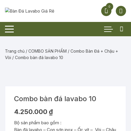
Chuyển
0
tới
nội
dung
Trang chủ
/
COMBO SẢN PHẨM
/
Combo Bàn Đá + Chậu +
Vòi
/ Combo bàn đá lavabo 10
Combo bàn đá lavabo 10
4.250.000
₫
Bộ sản phẩm bao gồm :
Bàn đá lavabo – Con sơn inox – Ốc vít – Vòi – Chậu