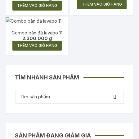
là:
hiện
THÊM VÀO GIỎ HÀNG
THÊM VÀO GIỎ HÀNG
2.150.000 ₫.
tại
là:
2.050.000 ₫.
Combo bàn đá lavabo 11
2.300.000
₫
THÊM VÀO GIỎ HÀNG
TÌM NHANH SẢN PHẨM
SẢN PHẨM ĐANG GIẢM GIÁ