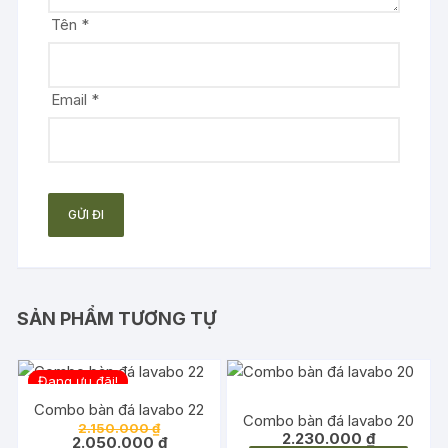
Tên
*
Email
*
SẢN PHẨM TƯƠNG TỰ
Đang ưu đãi!
Combo bàn đá lavabo 22
Combo bàn đá lavabo 20
Giá
2.150.000
₫
2.230.000
₫
gốc
Giá
2.050.000
₫