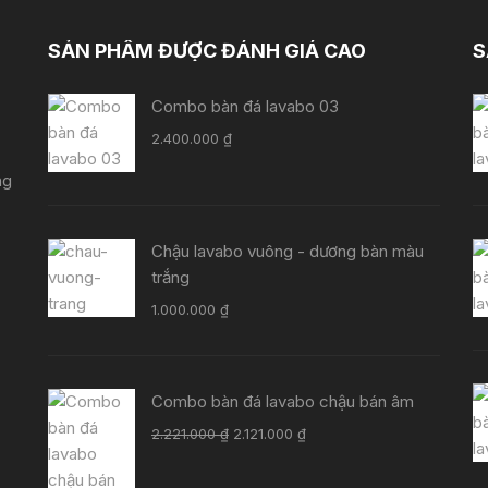
SẢN PHẨM ĐƯỢC ĐÁNH GIÁ CAO
S
Combo bàn đá lavabo 03
2.400.000
₫
ng
Chậu lavabo vuông - dương bàn màu
trắng
1.000.000
₫
Combo bàn đá lavabo chậu bán âm
Giá
Giá
2.221.000
₫
2.121.000
₫
gốc
hiện
là:
tại