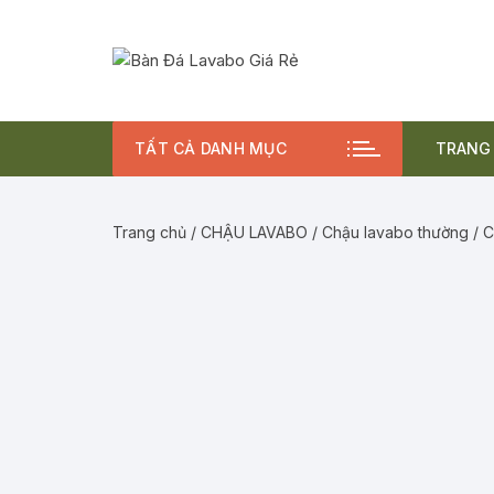
Chuyển
tới
nội
dung
TẤT CẢ DANH MỤC
TRANG
BÀN
Trang chủ
/
CHẬU LAVABO
/
Chậu lavabo thường
/ C
CHẬ
VÒI
COM
BỘ 