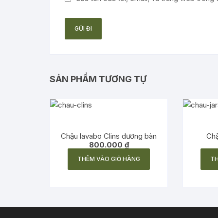
SẢN PHẨM TƯƠNG TỰ
Chậu lavabo Clins dương bàn
Chậ
800.000
₫
THÊM VÀO GIỎ HÀNG
TH