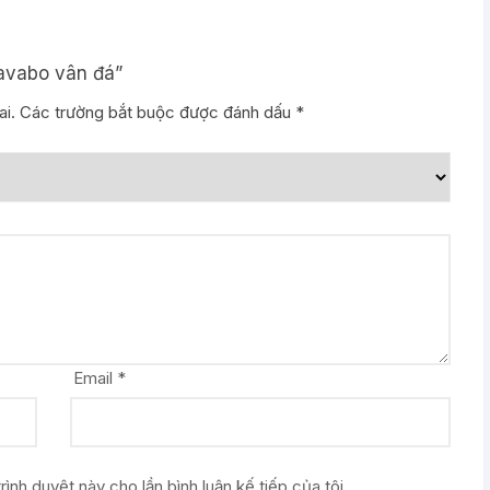
lavabo vân đá”
i.
Các trường bắt buộc được đánh dấu
*
Email
*
rình duyệt này cho lần bình luận kế tiếp của tôi.