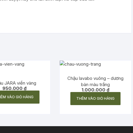
Chậu lavabo vuông – dương
u JARA viền vàng
bàn màu trắng
950.000
₫
1.000.000
₫
ÊM VÀO GIỎ HÀNG
THÊM VÀO GIỎ HÀNG