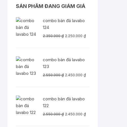
SẢN PHẨM ĐANG GIẢM GIÁ
combo bàn đá lavabo
124
Giá
Giá
2.350.000
₫
2.250.000
₫
gốc
hiện
là:
tại
2.350.000 ₫.
là:
combo bàn đá lavabo
2.250.000 ₫.
123
Giá
Giá
2.550.000
₫
2.450.000
₫
gốc
hiện
là:
tại
2.550.000 ₫.
là:
combo bàn đá lavabo
2.450.000 ₫.
122
Giá
Giá
2.550.000
₫
2.450.000
₫
gốc
hiện