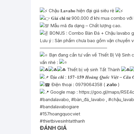
Chậu 𝐋𝐚𝐯𝐚𝐛𝐨 hiện đại giá siêu rẻ
𝐆𝐢𝐚́ 𝐜𝐡𝐢̉ 𝐭𝐮̛̀ 900.000 đ khi mua combo vớ
Mẫu mã đa dạng – Chất lượng cao.
BONUS : Combo Bàn Đá + Chậu lavabo giá ch
Lưu ý : Sản phẩm chưa bao gồm vận chuyển và
———————————————
Bạn đang cần tư vấn về Thiết Bị Vệ Sinh c
vấn nhé :
Thiết bị vệ sinh Tất Thành
Đ𝒊̣𝒂 𝒄𝒉𝒊̉ : 𝟏𝟓𝟕-𝟏𝟓𝟗 𝑯𝒐𝒂̀𝒏𝒈 𝑸𝒖𝒐̂́𝒄 𝑽𝒊𝒆̣̂𝒕 – 𝑪𝒂̂̀𝒖 𝑮
Điện thoại : 0979064358 ( 𝘇𝗮𝗹𝗼 )
Google map :
https://goo.gl/maps/RS
#bandalavabo
,
#bàn_đá_lavabo
,
#chậu_lava
#bandalavabogiare
#157hoangquocviet
#thietbivesinhtatthanh
ĐÁNH GIÁ