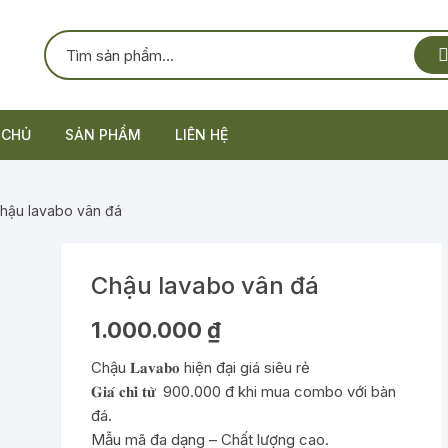
 CHỦ
SẢN PHẨM
LIÊN HỆ
 ĐÁ LAVABO
Bàn đá nhân tạo
hậu lavabo vân đá
U LAVABO
Bàn đá tự nhiên
Chậu lavabo thường
 LAVABO
Chậu lavabo inax
Vòi Lavabo Thường
Chậu lavabo vân đá
1.000.000
₫
BO BÀN ĐÁ
Chậu lavabo Caesar
Vòi Lavabo Inax
Combo Bàn Đá + Chậu + Vòi
Chậu 𝐋𝐚𝐯𝐚𝐛𝐨 hiện đại giá siêu rẻ
TỦ CHẬU
Vòi Lavabo Caesar
Combo Bàn Đá + Chậu
𝐆𝐢𝐚́ 𝐜𝐡𝐢̉ 𝐭𝐮̛̀ 900.000 đ khi mua combo với bàn
đá.
Mẫu mã đa dạng – Chất lượng cao.