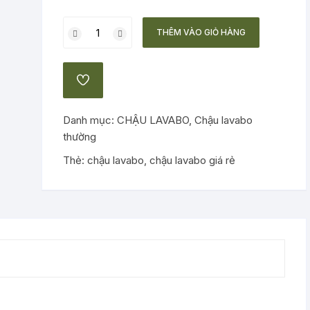
Chậu
THÊM VÀO GIỎ HÀNG
lavabo
vân
đá
ADD
số
TO
WISHLIST
lượng
Danh mục:
CHẬU LAVABO
,
Chậu lavabo
thường
Thẻ:
chậu lavabo
,
chậu lavabo giá rẻ