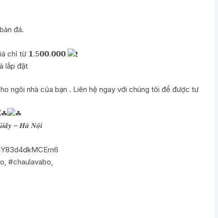
i bàn đá.
ỉ từ 𝟭.5𝟬𝟬.𝟬𝟬𝟬
 lắp đặt
ho ngôi nhà của bạn . Liên hệ ngay với chúng tôi để được tư
𝒊𝒂̂́𝒚 – 𝑯𝒂̀ 𝑵𝒐̣̂𝒊
E4cY83d4dkMCEm6
bo
,
#chaulavabo
,