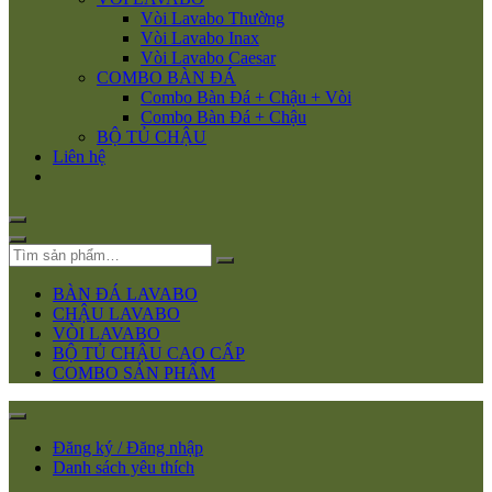
Vòi Lavabo Thường
Vòi Lavabo Inax
Vòi Lavabo Caesar
COMBO BÀN ĐÁ
Combo Bàn Đá + Chậu + Vòi
Combo Bàn Đá + Chậu
BỘ TỦ CHẬU
Liên hệ
BÀN ĐÁ LAVABO
CHẬU LAVABO
VÒI LAVABO
BỘ TỦ CHẬU CAO CẤP
COMBO SẢN PHẨM
Đăng ký / Đăng nhập
Danh sách yêu thích