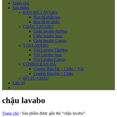
Trang chủ
Sản phẩm
BÀN ĐÁ LAVABO
Bàn đá nhân tạo
Bàn đá tự nhiên
CHẬU LAVABO
Chậu lavabo thường
Chậu lavabo inax
Chậu lavabo Caesar
VÒI LAVABO
Vòi Lavabo Thường
Vòi Lavabo Inax
Vòi Lavabo Caesar
COMBO BÀN ĐÁ
Combo Bàn Đá + Chậu + Vòi
Combo Bàn Đá + Chậu
BỘ TỦ CHẬU
Liên hệ
chậu lavabo
Trang chủ
/ Sản phẩm được gắn thẻ “chậu lavabo”