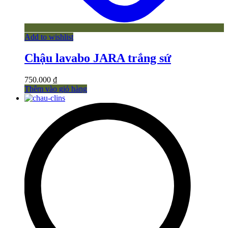
Add to wishlist
Chậu lavabo JARA trắng sứ
750.000
₫
Thêm vào giỏ hàng