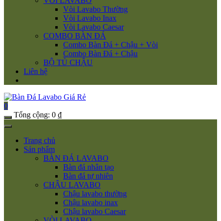
VÒI LAVABO
Vòi Lavabo Thường
Vòi Lavabo Inax
Vòi Lavabo Caesar
COMBO BÀN ĐÁ
Combo Bàn Đá + Chậu + Vòi
Combo Bàn Đá + Chậu
BỘ TỦ CHẬU
Liên hệ
0
Tổng cộng:
0
₫
Trang chủ
Sản phẩm
BÀN ĐÁ LAVABO
Bàn đá nhân tạo
Bàn đá tự nhiên
CHẬU LAVABO
Chậu lavabo thường
Chậu lavabo inax
Chậu lavabo Caesar
VÒI LAVABO