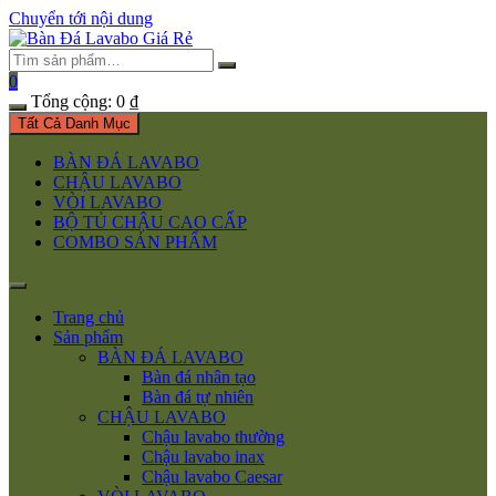
Chuyển tới nội dung
0
Tổng cộng:
0
₫
Tất Cả Danh Mục
BÀN ĐÁ LAVABO
CHẬU LAVABO
VÒI LAVABO
BỘ TỦ CHẬU CAO CẤP
COMBO SẢN PHẨM
Trang chủ
Sản phẩm
BÀN ĐÁ LAVABO
Bàn đá nhân tạo
Bàn đá tự nhiên
CHẬU LAVABO
Chậu lavabo thường
Chậu lavabo inax
Chậu lavabo Caesar