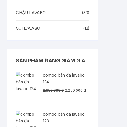
CHẬU LAVABO
(30)
VÒI LAVABO
(12)
SẢN PHẨM ĐANG GIẢM GIÁ
combo bàn đá lavabo
124
Giá
Giá
2.350.000
₫
2.250.000
₫
gốc
hiện
là:
tại
2.350.000 ₫.
là:
combo bàn đá lavabo
2.250.000 ₫.
123