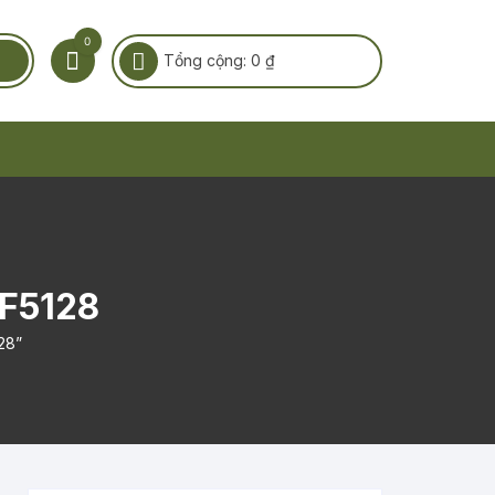
0
Tổng cộng:
0
₫
F5128
28”