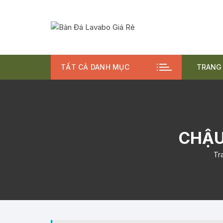
Chuyển
tới
nội
dung
TẤT CẢ DANH MỤC
TRANG
BÀN
CHẬ
CHẬU
VÒI
Tr
COM
BỘ 