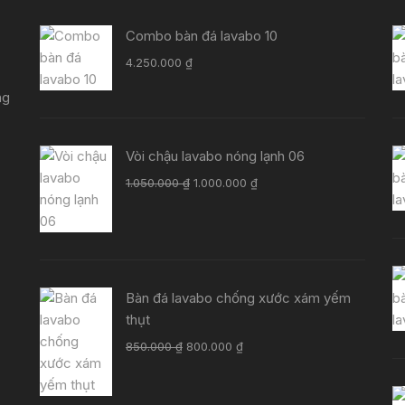
Combo bàn đá lavabo 10
4.250.000
₫
ng
Vòi chậu lavabo nóng lạnh 06
Giá
Giá
1.050.000
₫
1.000.000
₫
gốc
hiện
là:
tại
1.050.000 ₫.
là:
1.000.000 ₫.
Bàn đá lavabo chống xước xám yếm
thụt
Giá
Giá
850.000
₫
800.000
₫
gốc
hiện
là:
tại