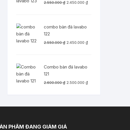
Giá
Giá
2.550.000
₫
2.450.000
₫
gốc
hiện
là:
tại
2.550.000 ₫.
là:
combo bàn đá lavabo
2.450.000 ₫.
122
Giá
Giá
2.550.000
₫
2.450.000
₫
gốc
hiện
là:
tại
2.550.000 ₫.
là:
Combo bàn đá lavabo
2.450.000 ₫.
121
Giá
Giá
2.600.000
₫
2.500.000
₫
gốc
hiện
là:
tại
2.600.000 ₫.
là:
2.500.000 ₫.
ẢN PHẨM ĐANG GIẢM GIÁ