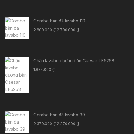
Combo bàn đá lavabo 110
Giá
Giá
2.800.000
₫
2.700.000
₫
gốc
hiện
là:
tại
2.800.000 ₫.
là:
2.700.000 ₫.
Chậu lavabo dương bàn Caesar LF5258
1.884.000
₫
Combo bàn đá lavabo 39
Giá
Giá
2.370.000
₫
2.270.000
₫
gốc
hiện