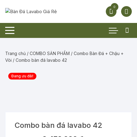
Chuyển
0
tới
nội
dung
Trang chủ
/
COMBO SẢN PHẨM
/
Combo Bàn Đá + Chậu +
Vòi
/ Combo bàn đá lavabo 42
Đang ưu đãi!
Combo bàn đá lavabo 42