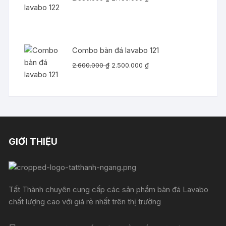
gốc
hiện
là:
tại
2.550.000 ₫.
là:
2.450.000 ₫.
Combo bàn đá lavabo 121
Giá
Giá
2.600.000
₫
2.500.000
₫
gốc
hiện
là:
tại
2.600.000 ₫.
là:
2.500.000 ₫.
GIỚI THIỆU
Tất Thành chuyên cung cấp các sản phẩm bàn đá Lavabo
chất lượng cao với giá rẻ nhất trên thị trường