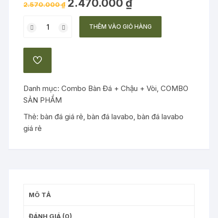
Giá
Giá
2.470.000
₫
2.570.000
₫
gốc
hiện
là:
tại
Combo
2.570.000 ₫.
là:
THÊM VÀO GIỎ HÀNG
2.470.000 ₫.
bàn
đá
lavabo
ADD
42
TO
WISHLIST
số
Danh mục:
Combo Bàn Đá + Chậu + Vòi
,
COMBO
lượng
SẢN PHẨM
Thẻ:
bàn đá giá rẻ
,
bàn đá lavabo
,
bàn đá lavabo
giá rẻ
MÔ TẢ
ĐÁNH GIÁ (0)