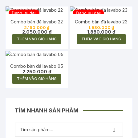
Đang ưu đãi!
Đang ưu đãi!
Combo bàn đá lavabo 22
Combo bàn đá lavabo 23
Giá
Giá
2.150.000
₫
1.980.000
₫
gốc
Giá
gốc
Giá
2.050.000
₫
1.880.000
₫
là:
hiện
là:
hiện
THÊM VÀO GIỎ HÀNG
THÊM VÀO GIỎ HÀNG
2.150.000 ₫.
tại
1.980.000 ₫
tại
là:
là:
2.050.000 ₫.
1.880.000 
Combo bàn đá lavabo 05
2.250.000
₫
THÊM VÀO GIỎ HÀNG
TÌM NHANH SẢN PHẨM