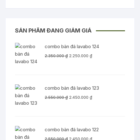
SẢN PHẨM ĐANG GIẢM GIÁ
combo bàn đá lavabo 124
Giá
Giá
2.350.000
₫
2.250.000
₫
gốc
hiện
là:
tại
2.350.000 ₫.
là:
2.250.000 ₫.
combo bàn đá lavabo 123
Giá
Giá
2.550.000
₫
2.450.000
₫
gốc
hiện
là:
tại
2.550.000 ₫.
là:
2.450.000 ₫.
combo bàn đá lavabo 122
Giá
Giá
2.550.000
₫
2.450.000
₫