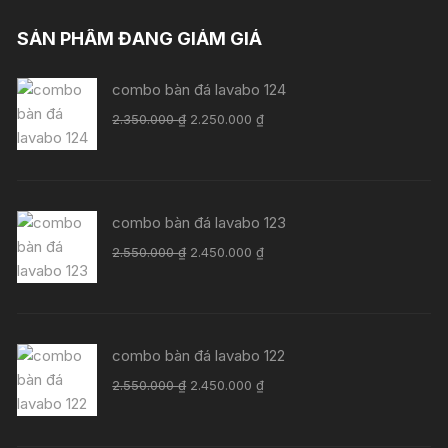
là:
tại
2.370.000 ₫.
là:
SẢN PHẨM ĐANG GIẢM GIÁ
2.270.000 ₫.
combo bàn đá lavabo 124
Giá
Giá
2.350.000
₫
2.250.000
₫
gốc
hiện
là:
tại
2.350.000 ₫.
là:
2.250.000 ₫.
combo bàn đá lavabo 123
Giá
Giá
2.550.000
₫
2.450.000
₫
gốc
hiện
là:
tại
2.550.000 ₫.
là:
2.450.000 ₫.
combo bàn đá lavabo 122
Giá
Giá
2.550.000
₫
2.450.000
₫
gốc
hiện
là:
tại