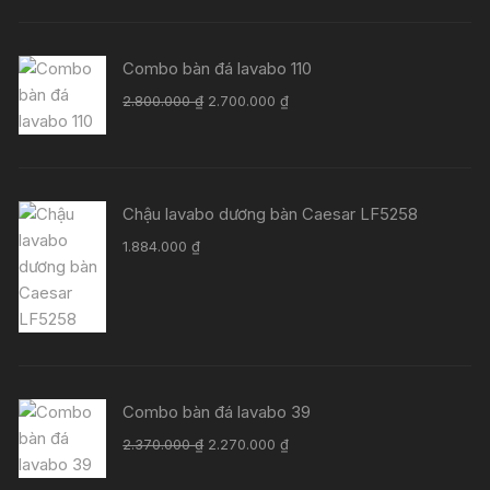
Combo bàn đá lavabo 110
Giá
Giá
2.800.000
₫
2.700.000
₫
gốc
hiện
là:
tại
2.800.000 ₫.
là:
2.700.000 ₫.
Chậu lavabo dương bàn Caesar LF5258
1.884.000
₫
Combo bàn đá lavabo 39
Giá
Giá
2.370.000
₫
2.270.000
₫
gốc
hiện