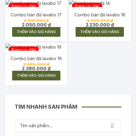
Đang ưu đãi!
Đang ưu đãi!
Combo bàn đá lavabo 17
Combo bàn đá lavabo 16
Giá
Giá
2.150.000
₫
2.330.000
₫
gốc
Giá
gốc
Giá
2.050.000
₫
2.230.000
₫
là:
hiện
là:
hiện
THÊM VÀO GIỎ HÀNG
THÊM VÀO GIỎ HÀNG
2.150.000 ₫.
tại
2.330.000 
tại
là:
là:
2.050.000 ₫.
2.230.000 
Đang ưu đãi!
Combo bàn đá lavabo 19
Giá
2.480.000
₫
gốc
Giá
2.380.000
₫
là:
hiện
THÊM VÀO GIỎ HÀNG
2.480.000 ₫.
tại
là:
2.380.000 ₫.
TÌM NHANH SẢN PHẨM