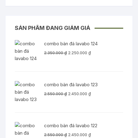
SẢN PHẨM ĐANG GIẢM GIÁ
combo bàn đá lavabo 124
Giá
Giá
2.350.000
₫
2.250.000
₫
gốc
hiện
là:
tại
2.350.000 ₫.
là:
2.250.000 ₫.
combo bàn đá lavabo 123
Giá
Giá
2.550.000
₫
2.450.000
₫
gốc
hiện
là:
tại
2.550.000 ₫.
là:
2.450.000 ₫.
combo bàn đá lavabo 122
Giá
Giá
2.550.000
₫
2.450.000
₫