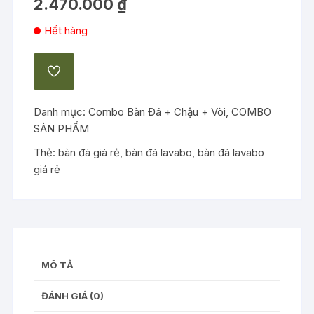
2.470.000
₫
Hết hàng
ADD
TO
WISHLIST
Danh mục:
Combo Bàn Đá + Chậu + Vòi
,
COMBO
SẢN PHẨM
Thẻ:
bàn đá giá rẻ
,
bàn đá lavabo
,
bàn đá lavabo
giá rẻ
MÔ TẢ
ĐÁNH GIÁ (0)