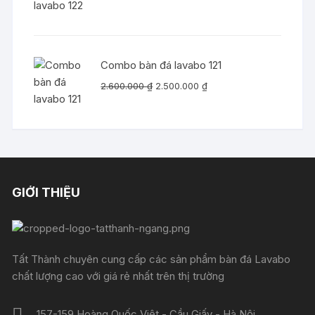
gốc
hiện
là:
tại
2.550.000 ₫.
là:
2.450.000 ₫.
Combo bàn đá lavabo 121
Giá
Giá
2.600.000
₫
2.500.000
₫
gốc
hiện
là:
tại
2.600.000 ₫.
là:
2.500.000 ₫.
GIỚI THIỆU
Tất Thành chuyên cung cấp các sản phẩm bàn đá Lavabo
chất lượng cao với giá rẻ nhất trên thị trường
157-159 Hoàng Quốc Việt - Cầu Giấy - Hà Nội