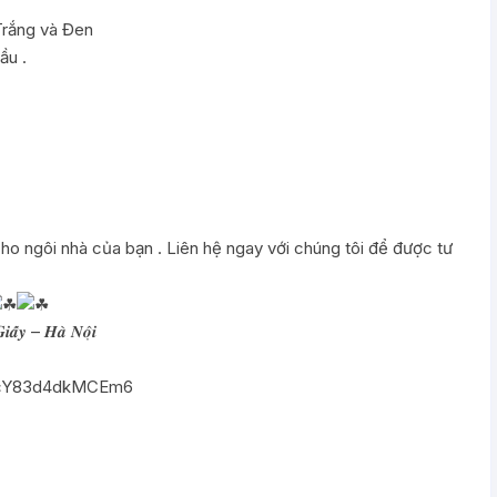
Trắng và Đen
ầu .
ho ngôi nhà của bạn . Liên hệ ngay với chúng tôi để được tư
𝒊𝒂̂́𝒚 – 𝑯𝒂̀ 𝑵𝒐̣̂𝒊
E4cY83d4dkMCEm6