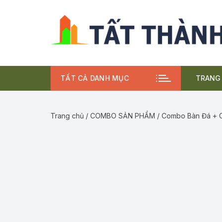
Chuyển
tới
nội
dung
TẤT CẢ DANH MỤC
TRANG
BÀN
Trang chủ
/
COMBO SẢN PHẨM
/
Combo Bàn Đá + C
CHẬ
VÒI
COM
BỘ 