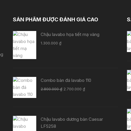
SẢN PHẨM ĐƯỢC ĐÁNH GIÁ CAO
S
Chậu lavabo họa tiết mạ vàng
1.300.000
₫
ng
Combo bàn đá lavabo 110
Giá
Giá
2.800.000
₫
2.700.000
₫
gốc
hiện
là:
tại
2.800.000 ₫.
là:
2.700.000 ₫.
Chậu lavabo dương bàn Caesar
LF5258