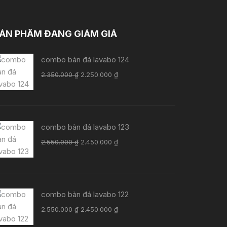
ẢN PHẨM ĐANG GIẢM GIÁ
combo bàn đá lavabo 124
Giá
Giá
2.350.000
₫
2.250.000
₫
gốc
hiện
là:
tại
2.350.000 ₫.
là:
2.250.000 ₫.
combo bàn đá lavabo 123
Giá
Giá
2.550.000
₫
2.450.000
₫
gốc
hiện
là:
tại
2.550.000 ₫.
là:
2.450.000 ₫.
combo bàn đá lavabo 122
Giá
Giá
2.550.000
₫
2.450.000
₫
gốc
hiện