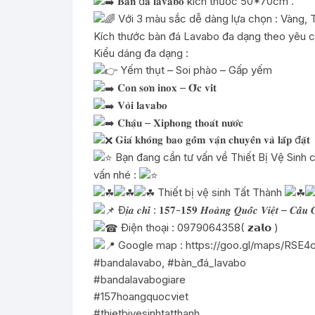
𝐁𝐚̀𝐧 đ𝐚́ 𝐥𝐚𝐯𝐚𝐛𝐨 kích thước 50*70cm .
Với 3 màu sắc dễ dàng lựa chọn : Vàng, 
Kích thước bàn đá Lavabo đa dạng theo yêu c
Kiểu dáng đa dạng :
Yếm thụt – Soi phào – Gấp yếm
𝐂𝐨𝐧 𝐬𝐨̛𝐧 𝐢𝐧𝐨𝐱 – 𝐎̂́𝐜 𝐯𝐢́𝐭
𝐕𝐨̀𝐢 𝐥𝐚𝐯𝐚𝐛𝐨
𝐂𝐡𝐚̣̂𝐮 – 𝐗𝐢𝐩𝐡𝐨𝐧𝐠 𝐭𝐡𝐨𝐚́𝐭 𝐧𝐮̛𝐨̛́𝐜
𝐆𝐢𝐚́ 𝐤𝐡𝐨̂𝐧𝐠 𝐛𝐚𝐨 𝐠𝐨̂̀𝐦 𝐯𝐚̣̂𝐧 𝐜𝐡𝐮𝐲𝐞̂̉𝐧 𝐯𝐚̀ 𝐥𝐚̆́𝐩 đ𝐚̣̆𝐭
Bạn đang cần tư vấn về Thiết Bị Vệ Sinh c
vấn nhé :
Thiết bị vệ sinh Tất Thành
Đ𝒊̣𝒂 𝒄𝒉𝒊̉ : 𝟏𝟓𝟕-𝟏𝟓𝟗 𝑯𝒐𝒂̀𝒏𝒈 𝑸𝒖𝒐̂́𝒄 𝑽𝒊𝒆̣̂𝒕 – 𝑪𝒂̂̀𝒖 𝑮
Điện thoại : 0979064358( 𝘇𝗮𝗹𝗼 )
Google map :
https://goo.gl/maps/RS
#bandalavabo
,
#bàn_đá_lavabo
#bandalavabogiare
#157hoangquocviet
#thietbivesinhtatthanh