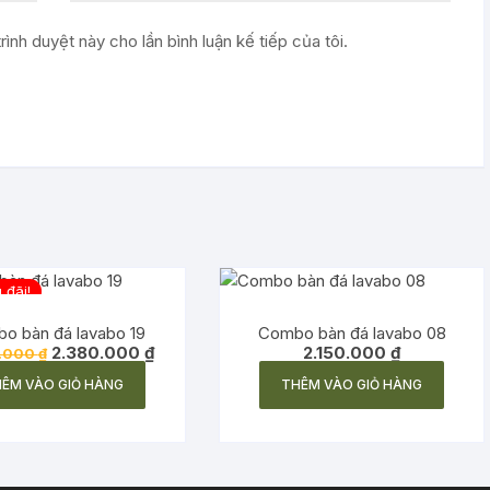
rình duyệt này cho lần bình luận kế tiếp của tôi.
 đãi!
o bàn đá lavabo 19
Combo bàn đá lavabo 08
Giá
Giá
2.380.000
₫
2.150.000
₫
.000
₫
gốc
hiện
là:
tại
ÊM VÀO GIỎ HÀNG
THÊM VÀO GIỎ HÀNG
2.480.000 ₫.
là:
2.380.000 ₫.