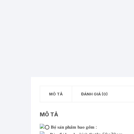
MÔ TẢ
ĐÁNH GIÁ (0)
MÔ TẢ
𝐁𝐨̣̂ 𝐬𝐚̉𝐧 𝐩𝐡𝐚̂̉𝐦 𝐛𝐚𝐨 𝐠𝐨̂̀𝐦 :