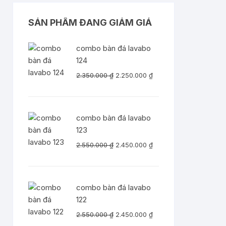
SẢN PHẨM ĐANG GIẢM GIÁ
combo bàn đá lavabo
124
Giá
Giá
2.350.000
₫
2.250.000
₫
gốc
hiện
là:
tại
2.350.000 ₫.
là:
combo bàn đá lavabo
2.250.000 ₫.
123
Giá
Giá
2.550.000
₫
2.450.000
₫
gốc
hiện
là:
tại
2.550.000 ₫.
là:
combo bàn đá lavabo
2.450.000 ₫.
122
Giá
Giá
2.550.000
₫
2.450.000
₫
gốc
hiện