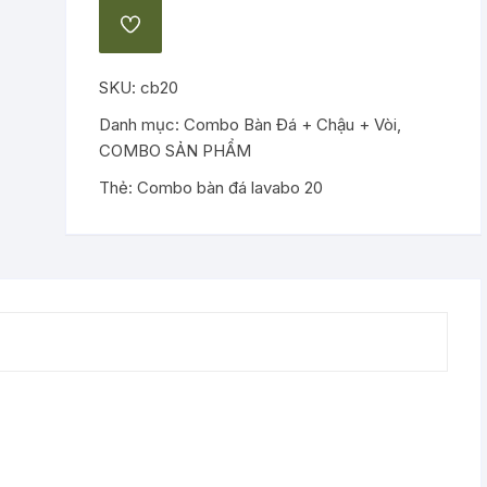
lavabo
ADD
20
TO
WISHLIST
số
SKU:
cb20
lượng
Danh mục:
Combo Bàn Đá + Chậu + Vòi
,
COMBO SẢN PHẨM
Thẻ:
Combo bàn đá lavabo 20