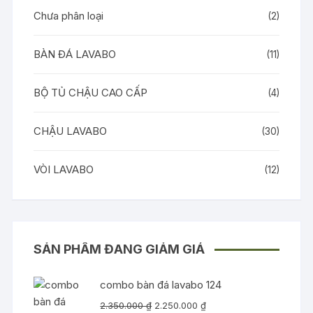
Chưa phân loại
(2)
BÀN ĐÁ LAVABO
(11)
BỘ TỦ CHẬU CAO CẤP
(4)
CHẬU LAVABO
(30)
VÒI LAVABO
(12)
SẢN PHẨM ĐANG GIẢM GIÁ
combo bàn đá lavabo 124
Giá
Giá
2.350.000
₫
2.250.000
₫