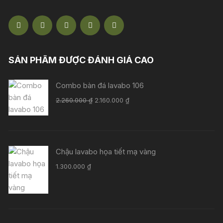
SẢN PHẨM ĐƯỢC ĐÁNH GIÁ CAO
Combo bàn đá lavabo 106
Giá
Giá
2.260.000
₫
2.160.000
₫
gốc
hiện
là:
tại
2.260.000 ₫.
là:
2.160.000 ₫.
Chậu lavabo họa tiết mạ vàng
1.300.000
₫