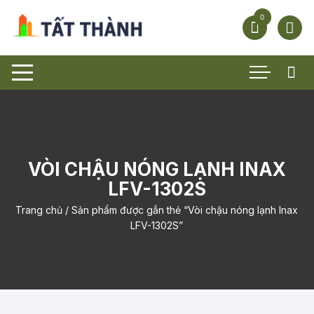
Chuyển
0
tới
nội
dung
VÒI CHẬU NÓNG LẠNH INAX
LFV-1302S
Trang chủ
/ Sản phẩm được gắn thẻ “Vòi chậu nóng lạnh Inax
LFV-1302S”