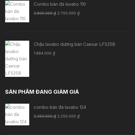
Combo bàn đá lavabo 110
Giá
Giá
2.800.000
₫
2.700.000
₫
gốc
hiện
là:
tại
2.800.000 ₫.
là:
2.700.000 ₫.
Chậu lavabo dương bàn Caesar LF5258
1.884.000
₫
SẢN PHẨM ĐANG GIẢM GIÁ
combo bàn đá lavabo 124
Giá
Giá
2.350.000
₫
2.250.000
₫
gốc
hiện
là:
tại