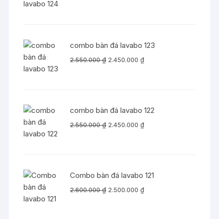
gốc
hiện
là:
tại
2.350.000 ₫.
là:
2.250.000 ₫.
combo bàn đá lavabo 123
Giá
Giá
2.550.000
₫
2.450.000
₫
gốc
hiện
là:
tại
2.550.000 ₫.
là:
2.450.000 ₫.
combo bàn đá lavabo 122
Giá
Giá
2.550.000
₫
2.450.000
₫
gốc
hiện
là:
tại
2.550.000 ₫.
là:
2.450.000 ₫.
Combo bàn đá lavabo 121
Giá
Giá
2.600.000
₫
2.500.000
₫
gốc
hiện
là:
tại