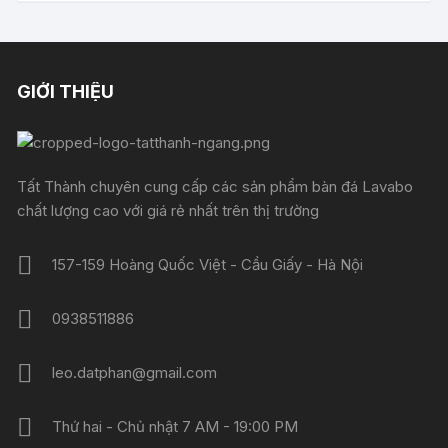
2.600.000 ₫.
là:
2.500.000 ₫.
GIỚI THIỆU
Tất Thành chuyên cung cấp các sản phẩm bàn đá Lavabo
chất lượng cao với giá rẻ nhất trên thị trường
157-159 Hoàng Quốc Việt - Cầu Giấy - Hà Nội
0938511886
leo.datphan@gmail.com
Thứ hai - Chủ nhật 7 AM - 19:00 PM