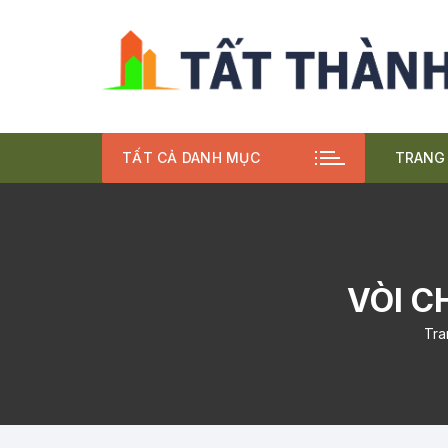
Chuyển
tới
nội
dung
TẤT CẢ DANH MỤC
TRANG
BÀN
CHẬ
VÒI C
VÒI
Tra
COM
BỘ 