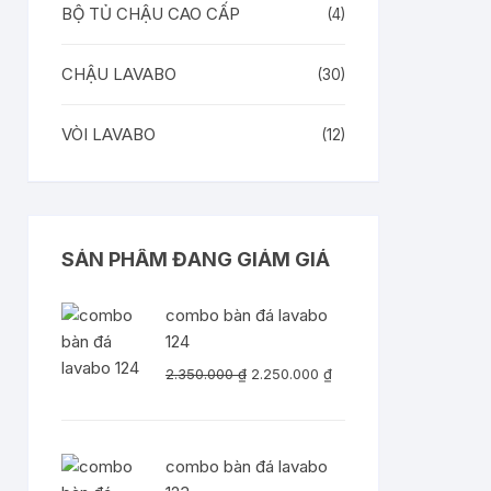
BỘ TỦ CHẬU CAO CẤP
(4)
CHẬU LAVABO
(30)
VÒI LAVABO
(12)
SẢN PHẨM ĐANG GIẢM GIÁ
combo bàn đá lavabo
124
Giá
Giá
2.350.000
₫
2.250.000
₫
gốc
hiện
là:
tại
2.350.000 ₫.
là:
combo bàn đá lavabo
2.250.000 ₫.