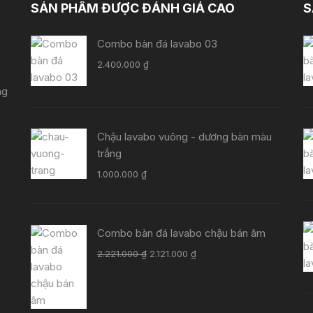
SẢN PHẨM ĐƯỢC ĐÁNH GIÁ CAO
S
Combo bàn đá lavabo 03
2.400.000
₫
ng
Chậu lavabo vuông - dương bàn màu
trắng
1.000.000
₫
Combo bàn đá lavabo chậu bán âm
Giá
Giá
2.221.000
₫
2.121.000
₫
gốc
hiện
là:
tại
2.221.000 ₫.
là: