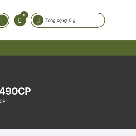
0
Tổng cộng:
0
₫
T490CP
0CP”