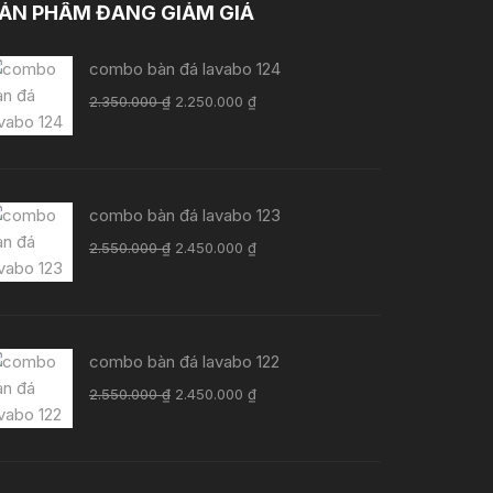
ẢN PHẨM ĐANG GIẢM GIÁ
combo bàn đá lavabo 124
Giá
Giá
2.350.000
₫
2.250.000
₫
gốc
hiện
là:
tại
2.350.000 ₫.
là:
2.250.000 ₫.
combo bàn đá lavabo 123
Giá
Giá
2.550.000
₫
2.450.000
₫
gốc
hiện
là:
tại
2.550.000 ₫.
là:
2.450.000 ₫.
combo bàn đá lavabo 122
Giá
Giá
2.550.000
₫
2.450.000
₫
gốc
hiện
là:
tại
2.550.000 ₫.
là: