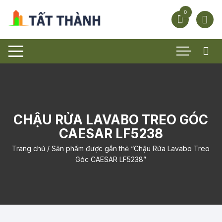
Chuyển
0
tới
nội
dung
CHẬU RỬA LAVABO TREO GÓC
CAESAR LF5238
Trang chủ
/ Sản phẩm được gắn thẻ “Chậu Rửa Lavabo Treo
Góc CAESAR LF5238”