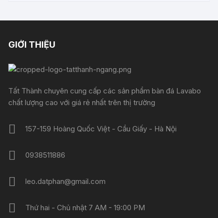
2.600.000 ₫.
là:
2.500.000 ₫.
GIỚI THIỆU
Tất Thành chuyên cung cấp các sản phẩm bàn đá Lavabo
chất lượng cao với giá rẻ nhất trên thị trường
157-159 Hoàng Quốc Việt - Cầu Giấy - Hà Nội
0938511886
leo.datphan@gmail.com
Thứ hai - Chủ nhật 7 AM - 19:00 PM