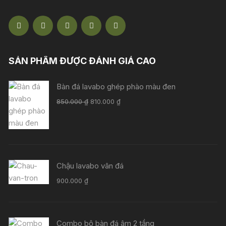
SẢN PHẨM ĐƯỢC ĐÁNH GIÁ CAO
Bàn đá lavabo ghép phào màu đen
Giá
Giá
850.000
₫
810.000
₫
gốc
hiện
là:
tại
850.000 ₫.
là:
810.000 ₫.
Chậu lavabo vân đá
900.000
₫
Combo bộ bàn đá âm 2 tầng