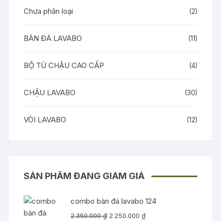
Chưa phân loại
(2)
BÀN ĐÁ LAVABO
(11)
BỘ TỦ CHẬU CAO CẤP
(4)
CHẬU LAVABO
(30)
VÒI LAVABO
(12)
SẢN PHẨM ĐANG GIẢM GIÁ
combo bàn đá lavabo 124
Giá
Giá
2.350.000
₫
2.250.000
₫