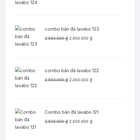
gốc
hiện
là:
tại
2.350.000 ₫.
là:
2.250.000 ₫.
combo bàn đá lavabo 123
Giá
Giá
2.550.000
₫
2.450.000
₫
gốc
hiện
là:
tại
2.550.000 ₫.
là:
2.450.000 ₫.
combo bàn đá lavabo 122
Giá
Giá
2.550.000
₫
2.450.000
₫
gốc
hiện
là:
tại
2.550.000 ₫.
là:
2.450.000 ₫.
Combo bàn đá lavabo 121
Giá
Giá
2.600.000
₫
2.500.000
₫
gốc
hiện
là:
tại