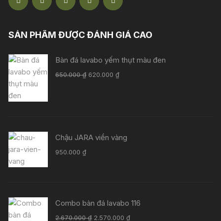
SẢN PHẨM ĐƯỢC ĐÁNH GIÁ CAO
Bàn đá lavabo yếm thụt màu đen
Giá
Giá
650.000
₫
620.000
₫
gốc
hiện
là:
tại
650.000 ₫.
là:
620.000 ₫.
Chậu JARA viền vàng
950.000
₫
Combo bàn đá lavabo 116
Giá
Giá
2.670.000
₫
2.570.000
₫